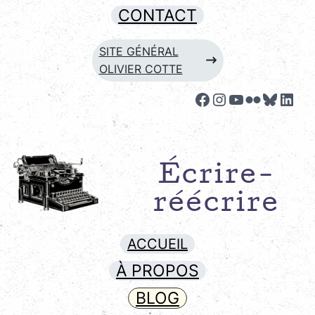
CONTACT
SITE GÉNÉRAL
OLIVIER COTTE
Facebook
Instagram
YouTube
Flickr
Bluesk
Link
Écrire-
réécrire
ACCUEIL
À PROPOS
BLOG